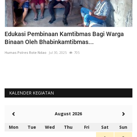
h
Edukasi Pembinaan Kamtibmas Bagi Warga
B
Binaan Oleh Bhabinkamtibmas...
G
Humas Polres Rote Ndao
Jul 30, 2025
705
Hu
La
Te
KALENDER KEGIATAN
August 2026
Mon
Tue
Wed
Thu
Fri
Sat
Sun