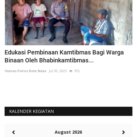
h
Edukasi Pembinaan Kamtibmas Bagi Warga
B
Binaan Oleh Bhabinkamtibmas...
G
Humas Polres Rote Ndao
Jul 30, 2025
705
Hu
La
Te
KALENDER KEGIATAN
August 2026