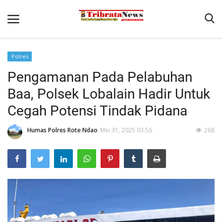
Polres
Beranda
Pengamanan Pada Pelabuhan
Terms & Conditions
Baa, Polsek Lobalain Hadir Untuk
Pengamanan di Pelabuhan Pantaibaru Untuk Jamin Kenyaman
Cegah Potensi Tindak Pidana
Binkam
Humas Polres Rote Ndao
Mei 31, 2025 03:56
268
Reskrim
Polisi Kita
Mitra Polisi
Lantas
Giat Ops