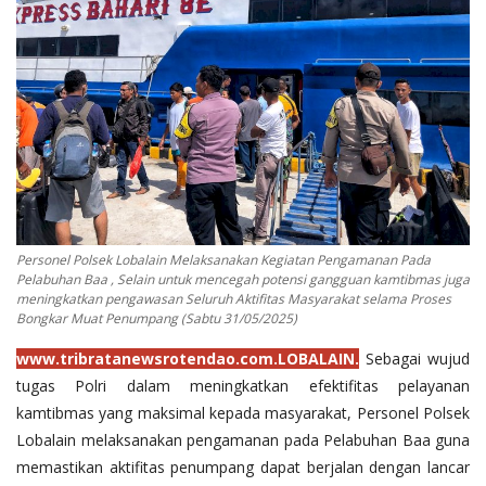
Binmas
Personel Polsek Lobalain Melaksanakan Kegiatan Pengamanan Pada
Pelabuhan Baa , Selain untuk mencegah potensi gangguan kamtibmas juga
meningkatkan pengawasan Seluruh Aktifitas Masyarakat selama Proses
Bongkar Muat Penumpang (Sabtu 31/05/2025)
www.tribratanewsrotendao.com.LOBALAIN.
Sebagai wujud
tugas Polri dalam meningkatkan efektifitas pelayanan
kamtibmas yang maksimal kepada masyarakat, Personel Polsek
Lobalain melaksanakan pengamanan pada Pelabuhan Baa guna
memastikan aktifitas penumpang dapat berjalan dengan lancar