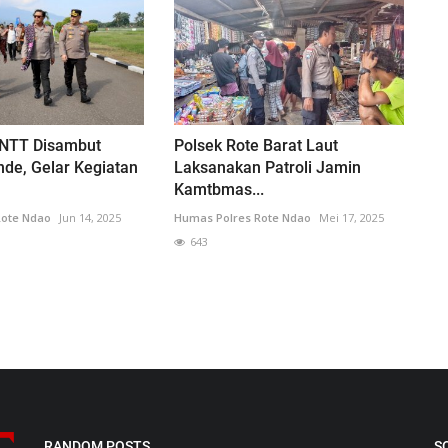
NTT Disambut
Polsek Rote Barat Laut
nde, Gelar Kegiatan
Laksanakan Patroli Jamin
Kamtbmas...
Rote Ndao
Jun 14, 2025
Humas Polres Rote Ndao
Mei 17, 2025
643
RANDOM POSTS
S