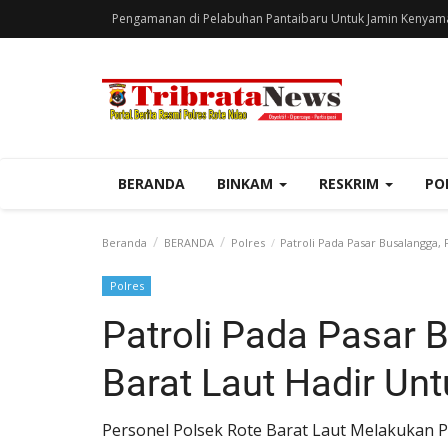
Pengamanan di Pelabuhan Pantaibaru Untuk Jamin Kenyam
BERANDA
BINKAM
RESKRIM
PO
Beranda
BERANDA
Polres
Patroli Pada Pasar Busalangga, 
Polres
Patroli Pada Pasar 
Barat Laut Hadir Un
Personel Polsek Rote Barat Laut Melakukan