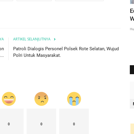
liati
Ipda Charles : Kegiatan Polri Untuk
E
Mencegah Aksi Premanisme...
W
Humas Polres Rote Ndao
Mei 9, 2025
619
Hu
YA
ARTIKEL SELANJUTNYA
on
Patroli Dialogis Personel Polsek Rote Selatan, Wujud
..
Polri Untuk Masyarakat.
0
0
0