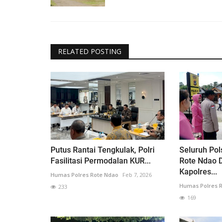
RELATED POSTING
Putus Rantai Tengkulak, Polri
Seluruh Pol
Fasilitasi Permodalan KUR...
Rote Ndao D
Kapolres...
Humas Polres Rote Ndao
Feb 7, 2026
Humas Polres 
233
169