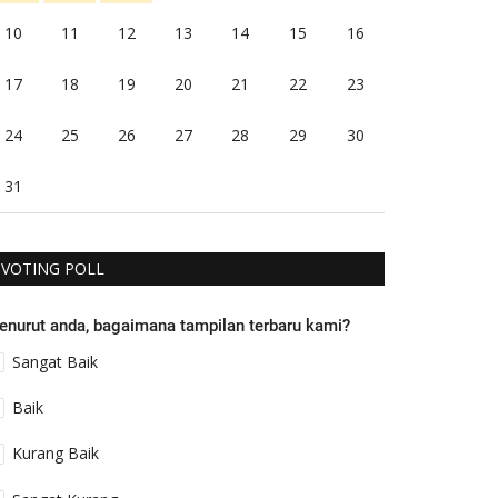
10
11
12
13
14
15
16
17
18
19
20
21
22
23
24
25
26
27
28
29
30
31
VOTING POLL
enurut anda, bagaimana tampilan terbaru kami?
Sangat Baik
Baik
Kurang Baik