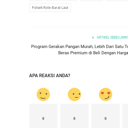
Polsek Rote Barat Laut
sonel Polsek
Ketua Umum Bhayangkari Ny. Ju
naan...
Sigit Prabowo Memberikan...
25
650
Humas Polres Rote Ndao
Jul 29, 2023
793
ARTIKEL SEBELUMN
Program Gerakan Pangan Murah, Lebih Dari Satu T
Beras Premium di Beli Dengan Harga.
APA REAKSI ANDA?
0
0
0