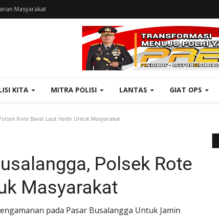
anan Masyarakat
LISI KITA
MITRA POLISI
LANTAS
GIAT OPS
Polsek Rote Barat Laut Hadir Untuk Masyarakat
Busalangga, Polsek Rote
tuk Masyarakat
 Pengamanan pada Pasar Busalangga Untuk Jamin