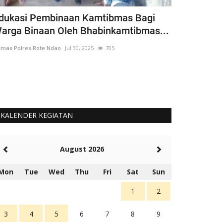
dukasi Pembinaan Kamtibmas Bagi
Bhabinkamt
arga Binaan Oleh Bhabinkamtibmas...
Siswa Goto
mas Polres Rote Ndao
Jul 30, 2025
705
Humas Polres Rot
Langkah Ini Seb
Untuk Cinta Terh
KALENDER KEGIATAN
August 2026
Mon
Tue
Wed
Thu
Fri
Sat
Sun
1
2
3
4
5
6
7
8
9