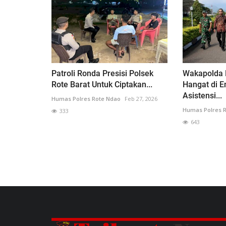
Patroli Ronda Presisi Polsek
Wakapolda 
Rote Barat Untuk Ciptakan...
Hangat di E
Asistensi...
Humas Polres Rote Ndao
Feb 27, 2026
Humas Polres 
333
643