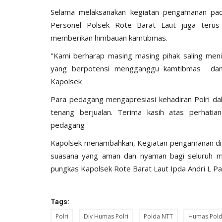
Selama melaksanakan kegiatan pengamanan pad
Personel Polsek Rote Barat Laut juga terus
memberikan himbauan kamtibmas.
"Kami berharap masing masing pihak saling men
yang berpotensi mengganggu kamtibmas dan
Kapolsek
Para pedagang mengapresiasi kehadiran Polri dal
tenang berjualan. Terima kasih atas perhati
pedagang
Polda
Kapolsek menambahkan, Kegiatan pengamanan di p
suasana yang aman dan nyaman bagi seluruh m
pungkas Kapolsek Rote Barat Laut Ipda Andri L Pa
Tags:
Polri
Div Humas Polri
Polda NTT
Humas Pold