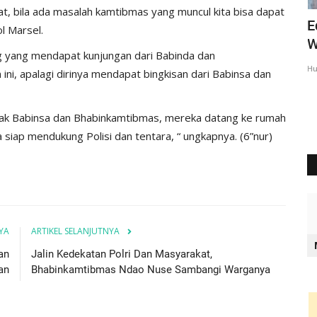
kat, bila ada masalah kamtibmas yang muncul kita bisa dapat
liati
Ipda Charles : Kegiatan Polri Untuk
E
l Marsel.
Mencegah Aksi Premanisme...
W
ng yang mendapat kunjungan dari Babinda dan
Humas Polres Rote Ndao
Mei 9, 2025
619
Hu
i, apalagi dirinya mendapat bingkisan dari Babinsa dan
pak Babinsa dan Bhabinkamtibmas, mereka datang ke rumah
 siap mendukung Polisi dan tentara, “ ungkapnya. (6”nur)
YA
ARTIKEL SELANJUTNYA
an
Jalin Kedekatan Polri Dan Masyarakat,
an
Bhabinkamtibmas Ndao Nuse Sambangi Warganya