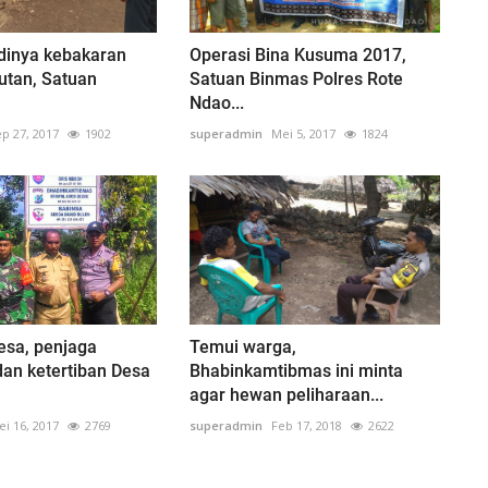
dinya kebakaran
Operasi Bina Kusuma 2017,
utan, Satuan
Satuan Binmas Polres Rote
Ndao...
p 27, 2017
1902
superadmin
Mei 5, 2017
1824
Desa, penjaga
Temui warga,
an ketertiban Desa
Bhabinkamtibmas ini minta
agar hewan peliharaan...
i 16, 2017
2769
superadmin
Feb 17, 2018
2622