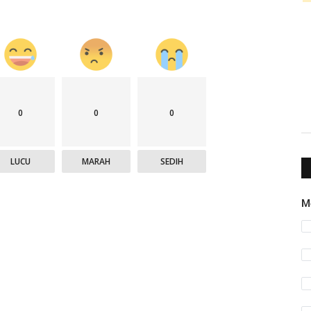
0
0
0
LUCU
MARAH
SEDIH
M