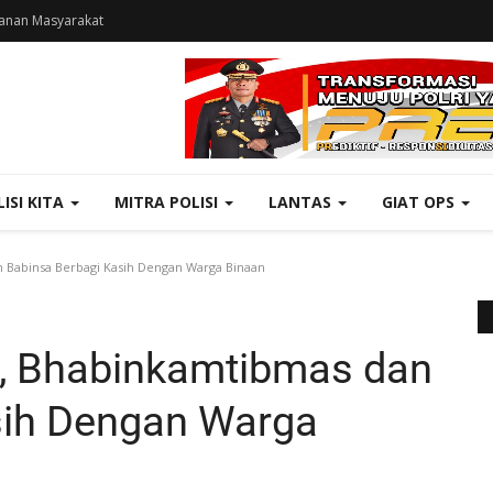
anan Masyarakat
LISI KITA
MITRA POLISI
LANTAS
GIAT OPS
 Babinsa Berbagi Kasih Dengan Warga Binaan
s, Bhabinkamtibmas dan
sih Dengan Warga