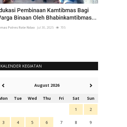
dukasi Pembinaan Kamtibmas Bagi
Bhabinkamt
arga Binaan Oleh Bhabinkamtibmas...
Siswa Goto
mas Polres Rote Ndao
Jul 30, 2025
705
Humas Polres Rot
Langkah Ini Seb
Untuk Cinta Terh
KALENDER KEGIATAN
August 2026
Mon
Tue
Wed
Thu
Fri
Sat
Sun
1
2
3
4
5
6
7
8
9