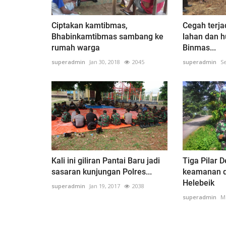
Ciptakan kamtibmas,
Cegah terja
Bhabinkamtibmas sambang ke
lahan dan h
rumah warga
Binmas...
superadmin
Jan 30, 2018
2045
superadmin
Se
Kali ini giliran Pantai Baru jadi
Tiga Pilar 
sasaran kunjungan Polres...
keamanan d
Helebeik
superadmin
Jan 19, 2017
2038
superadmin
Me