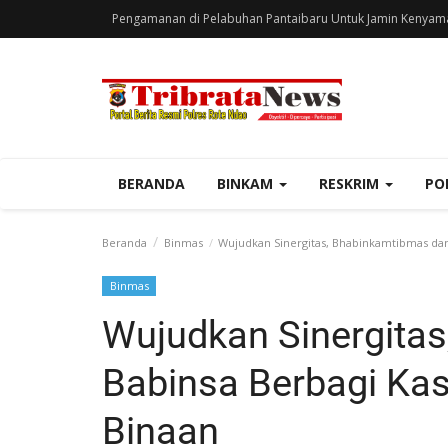
Pengamanan di Pelabuhan Pantaibaru Untuk Jamin Kenyam
BERANDA
BINKAM
RESKRIM
PO
Beranda
Binmas
Wujudkan Sinergitas, Bhabinkamtibmas dan
Binmas
Wujudkan Sinergita
Babinsa Berbagi Ka
Binaan