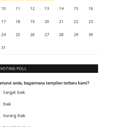
10
11
12
13
14
15
16
17
18
19
20
21
22
23
24
25
26
27
28
29
30
31
VOTING POLL
enurut anda, bagaimana tampilan terbaru kami?
Sangat Baik
Baik
Kurang Baik