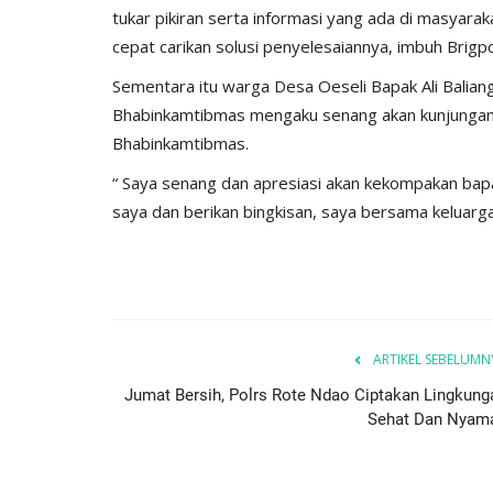
tukar pikiran serta informasi yang ada di masyara
sonel Polsek
Ketua Umum Bhayangkari Ny. Ju
cepat carikan solusi penyelesaiannya, imbuh Brigpo
naan...
Sigit Prabowo Memberikan...
Sementara itu warga Desa Oeseli Bapak Ali Balia
25
650
Humas Polres Rote Ndao
Jul 29, 2023
793
Bhabinkamtibmas mengaku senang akan kunjungan in
Bhabinkamtibmas.
“ Saya senang dan apresiasi akan kekompakan ba
saya dan berikan bingkisan, saya bersama keluarga
ARTIKEL SEBELUMN
Jumat Bersih, Polrs Rote Ndao Ciptakan Lingkung
Sehat Dan Nyam