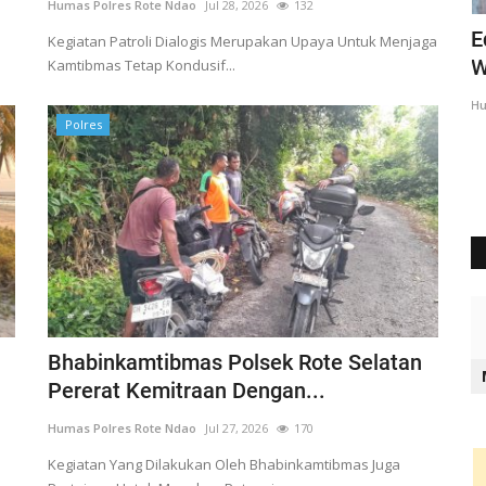
Humas Polres Rote Ndao
Jul 28, 2026
132
liati
Ipda Charles : Kegiatan Polri Untuk
E
Kegiatan Patroli Dialogis Merupakan Upaya Untuk Menjaga
Mencegah Aksi Premanisme...
W
Kamtibmas Tetap Kondusif...
Humas Polres Rote Ndao
Mei 9, 2025
619
Hu
Polres
Bhabinkamtibmas Polsek Rote Selatan
Pererat Kemitraan Dengan...
Humas Polres Rote Ndao
Jul 27, 2026
170
Kegiatan Yang Dilakukan Oleh Bhabinkamtibmas Juga