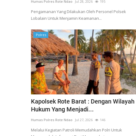
Humas Polres Rote Ndao
Jul 28, 2026
195
sonel Polsek
Ketua Umum Bhayangkari Ny. Ju
Pengamanan Yang Dilakukan Oleh Personel Polsek
naan...
Sigit Prabowo Memberikan...
Lobalain Untuk Menjamin Keamanan...
25
650
Humas Polres Rote Ndao
Jul 29, 2023
793
Polres
Kapolsek Rote Barat : Dengan Wilayah
Hukum Yang Menjadi...
Humas Polres Rote Ndao
Jul 27, 2026
146
Melalui Kegiatan Patroli Memudahkan Polri Untuk