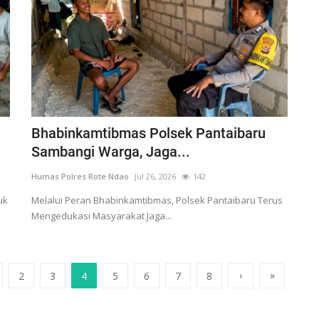
Bhabinkamtibmas Polsek Pantaibaru
.
Sambangi Warga, Jaga...
Humas Polres Rote Ndao
Jul 26, 2026
142
uk
Melalui Peran Bhabinkamtibmas, Polsek Pantaibaru Terus
Mengedukasi Masyarakat Jaga...
›
»
2
3
4
5
6
7
8