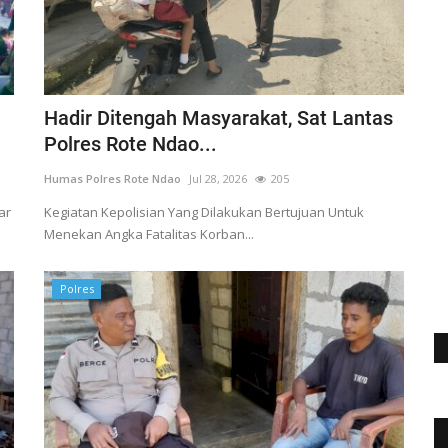
Hadir Ditengah Masyarakat, Sat Lantas
Polres Rote Ndao...
Humas Polres Rote Ndao
Jul 28, 2026
205
ar
Kegiatan Kepolisian Yang Dilakukan Bertujuan Untuk
Menekan Angka Fatalitas Korban...
Polres