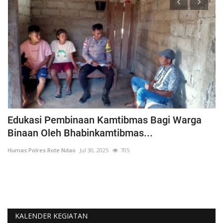
h
Edukasi Pembinaan Kamtibmas Bagi Warga
B
Binaan Oleh Bhabinkamtibmas...
G
Humas Polres Rote Ndao
Jul 30, 2025
705
Hu
La
Te
KALENDER KEGIATAN