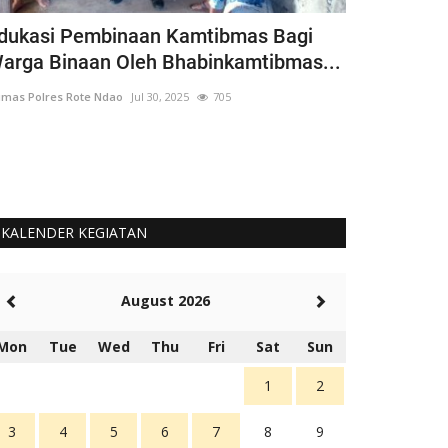
dukasi Pembinaan Kamtibmas Bagi
Bhabinkamt
arga Binaan Oleh Bhabinkamtibmas...
Siswa Goto
mas Polres Rote Ndao
Jul 30, 2025
705
Humas Polres Rot
Langkah Ini Seb
Untuk Cinta Terh
KALENDER KEGIATAN
August 2026
Mon
Tue
Wed
Thu
Fri
Sat
Sun
1
2
3
4
5
6
7
8
9