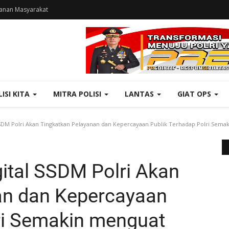
anan Masyarakat
LISI KITA
MITRA POLISI
LANTAS
GIAT OPS
l SSDM Polri Akan Tingkatkan Pelayanan dan Kepercayaan Publik Terhadap Polri Sem
igital SSDM Polri Akan
an dan Kepercayaan
ri Semakin menguat