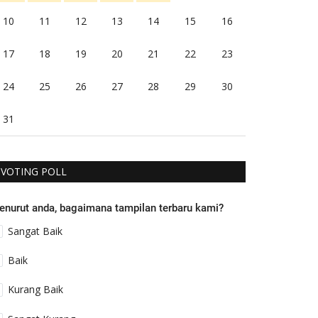
10
11
12
13
14
15
16
17
18
19
20
21
22
23
24
25
26
27
28
29
30
31
VOTING POLL
enurut anda, bagaimana tampilan terbaru kami?
Sangat Baik
Baik
Kurang Baik