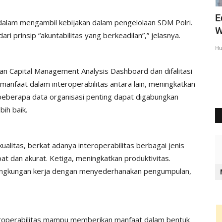
liati
Ipda Charles : Kegiatan Polri Untuk
E
 dalam mengambil kebijakan dalam pengelolaan SDM Polri.
Mencegah Aksi Premanisme...
W
ari prinsip “akuntabilitas yang berkeadilan”,” jelasnya.
Humas Polres Rote Ndao
Mei 9, 2025
619
Hu
n Capital Management Analysis Dashboard dan difalitasi
nfaat dalam interoperabilitas antara lain, meningkatkan
 beberapa data organisasi penting dapat digabungkan
ih baik.
alitas, berkat adanya interoperabilitas berbagai jenis
at dan akurat. Ketiga, meningkatkan produktivitas.
 lingkungan kerja dengan menyederhanakan pengumpulan,
roperabilitas mampu memberikan manfaat dalam bentuk