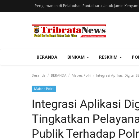
Pengamanan di Pelabuhan Pantaibaru Untuk Jamin Kenyam
BERANDA
BINKAM
RESKRIM
PO
Beranda
BERANDA
Mabes Polri
Integrasi Aplikasi Digita
Mabes Polri
Integrasi Aplikasi D
Tingkatkan Pelayan
Publik Terhadap Pol