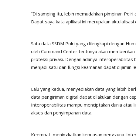
sonel Polsek
Ketua Umum Bhayangkari Ny. Ju
“Di samping itu, lebih memudahkan pimpinan Polri
naan...
Sigit Prabowo Memberikan...
Dapat saya kata aplikasi ini merupakan aktulalisasi d
25
650
Humas Polres Rote Ndao
Jul 29, 2023
793
Satu data SSDM Polri yang dilengkapi dengan Huma
oleh Command Center tentunya akan memberikan ma
proteksi privasi. Dengan adanya interoperabilitas
menjadi satu dan fungsi keamanan dapat dijamin leb
Lalu yang kedua, menyediakan data yang lebih berku
data pengiriman digital dapat dilakukan dengan cep
Interoperabilitas mampu menciptakan dunia atau
akses dan penyimpanan data.
Keempat, meningkatkan kepuasan pengguna. Inte