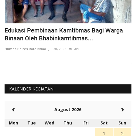
h
Edukasi Pembinaan Kamtibmas Bagi Warga
B
Binaan Oleh Bhabinkamtibmas...
G
Humas Polres Rote Ndao
Jul 30, 2025
705
Hu
La
Te
KALENDER KEGIATAN
August 2026
Mon
Tue
Wed
Thu
Fri
Sat
Sun
1
2