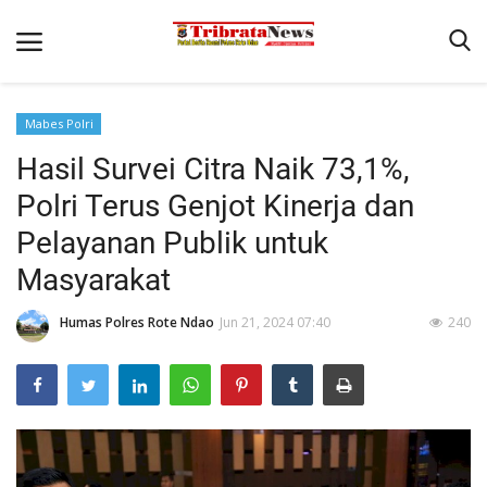
Mabes Polri
Beranda
Hasil Survei Citra Naik 73,1%,
Terms & Conditions
Polri Terus Genjot Kinerja dan
Pengamanan di Pelabuhan Pantaibaru Untuk Jamin Kenyaman
Pelayanan Publik untuk
Binkam
Masyarakat
Reskrim
Humas Polres Rote Ndao
Jun 21, 2024 07:40
240
Polisi Kita
Mitra Polisi
Lantas
Giat Ops