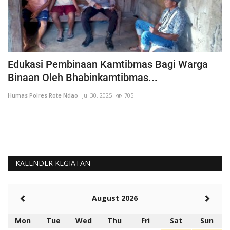
h
Edukasi Pembinaan Kamtibmas Bagi Warga
B
Binaan Oleh Bhabinkamtibmas...
G
Humas Polres Rote Ndao
Jul 30, 2025
705
Hu
La
Te
KALENDER KEGIATAN
August 2026
Mon
Tue
Wed
Thu
Fri
Sat
Sun