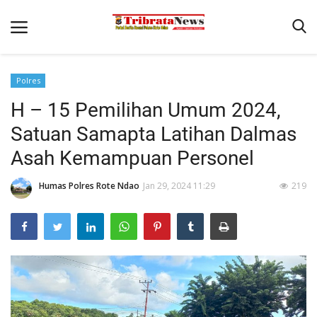
Polres
Beranda
H – 15 Pemilihan Umum 2024,
Terms & Conditions
Satuan Samapta Latihan Dalmas
Pengamanan di Pelabuhan Pantaibaru Untuk Jamin Kenyaman
Asah Kemampuan Personel
Binkam
Humas Polres Rote Ndao
Jan 29, 2024 11:29
219
Reskrim
Polisi Kita
Mitra Polisi
Lantas
Giat Ops