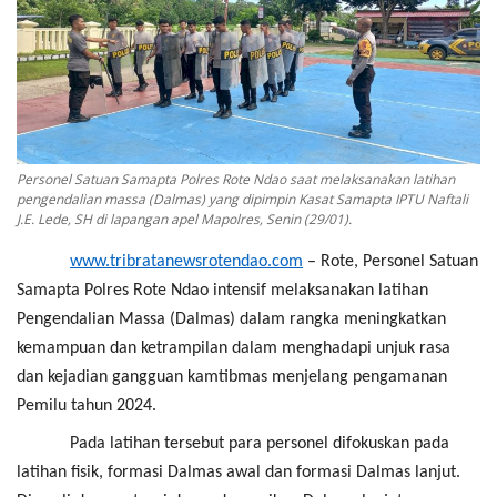
Binmas
Personel Satuan Samapta Polres Rote Ndao saat melaksanakan latihan
pengendalian massa (Dalmas) yang dipimpin Kasat Samapta IPTU Naftali
J.E. Lede, SH di lapangan apel Mapolres, Senin (29/01).
www.tribratanewsrotendao.com
– Rote, Personel Satuan
Samapta Polres Rote Ndao intensif melaksanakan latihan
Pengendalian Massa (Dalmas) dalam rangka meningkatkan
kemampuan dan ketrampilan dalam menghadapi unjuk rasa
dan kejadian gangguan kamtibmas menjelang pengamanan
Pemilu tahun 2024.
Pada latihan tersebut para personel difokuskan pada
latihan fisik, formasi Dalmas awal dan formasi Dalmas lanjut.