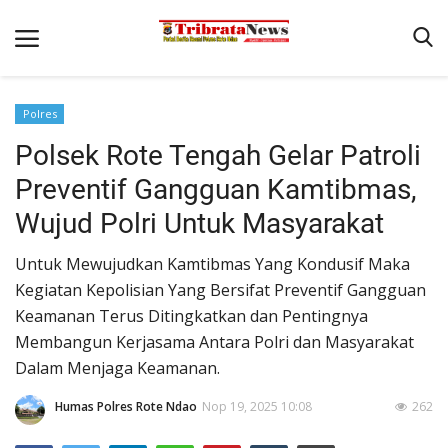
Polres
Beranda
Polsek Rote Tengah Gelar Patroli
Terms & Conditions
Preventif Gangguan Kamtibmas,
Pengamanan di Pelabuhan Pantaibaru Untuk Jamin Kenyaman
Wujud Polri Untuk Masyarakat
Binkam
Untuk Mewujudkan Kamtibmas Yang Kondusif Maka
Reskrim
Kegiatan Kepolisian Yang Bersifat Preventif Gangguan
Keamanan Terus Ditingkatkan dan Pentingnya
Polisi Kita
Membangun Kerjasama Antara Polri dan Masyarakat
Mitra Polisi
Dalam Menjaga Keamanan.
Lantas
Humas Polres Rote Ndao
Nop 19, 2025 10:08
262
Giat Ops