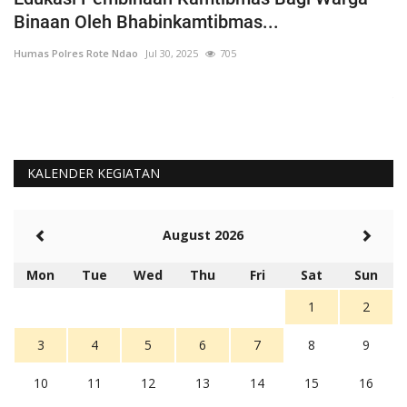
Binaan Oleh Bhabinkamtibmas...
G
Humas Polres Rote Ndao
Jul 30, 2025
705
Hu
La
Te
KALENDER KEGIATAN
August 2026
Mon
Tue
Wed
Thu
Fri
Sat
Sun
1
2
3
4
5
6
7
8
9
10
11
12
13
14
15
16