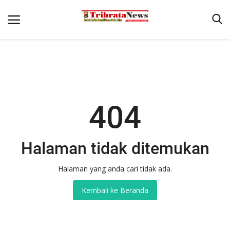
Beranda
Terms & Conditions
404
Pengamanan di Pelabuhan Pantaibaru Untuk Jamin Kenyaman
Binkam
Halaman tidak ditemukan
Reskrim
Polisi Kita
Halaman yang anda cari tidak ada.
Mitra Polisi
Kembali ke Beranda
Lantas
Giat Ops